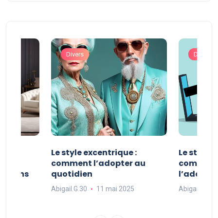
Divers
Divers
ve :
Le style excentrique :
Le style s
e
comment l’adopter au
comment l
ue dans
quotidien
l’adopter
Abigail.G.30
11 mai 2025
Abigail.G.30
25