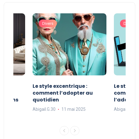
Divers
Divers
ve :
Le style excentrique :
Le style s
e
comment l’adopter au
comment l
ue dans
quotidien
l’adopter
Abigail.G.30
11 mai 2025
Abigail.G.30
25