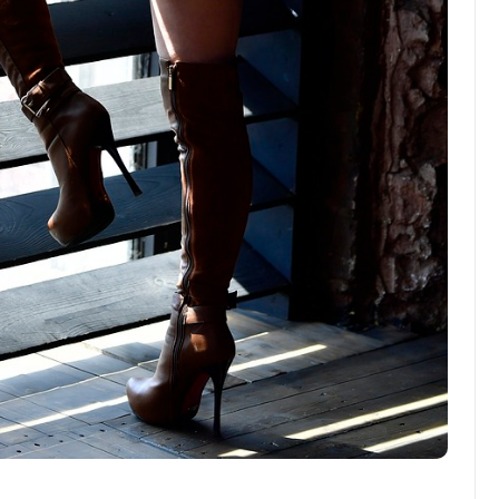
Divers
L’ambiance exclusive :
comment créer une
atmosphère unique dans
votre espace
Abigail.G.30
10 mai 2025