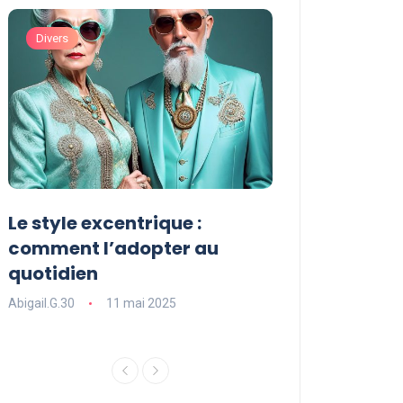
Divers
Divers
Le style excentrique :
Le style signat
comment l’adopter au
comment le dé
quotidien
l’adopter dans
Abigail.G.30
11 mai 2025
Abigail.G.30
11 ma