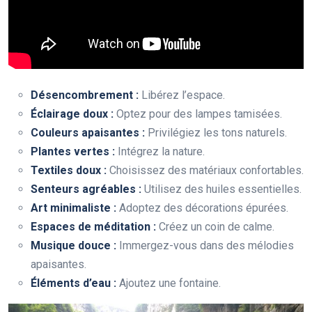
Désencombrement :
Libérez l’espace.
Éclairage doux :
Optez pour des lampes tamisées.
Couleurs apaisantes :
Privilégiez les tons naturels.
Plantes vertes :
Intégrez la nature.
Textiles doux :
Choisissez des matériaux confortables.
Senteurs agréables :
Utilisez des huiles essentielles.
Art minimaliste :
Adoptez des décorations épurées.
Espaces de méditation :
Créez un coin de calme.
Musique douce :
Immergez-vous dans des mélodies
apaisantes.
Éléments d’eau :
Ajoutez une fontaine.