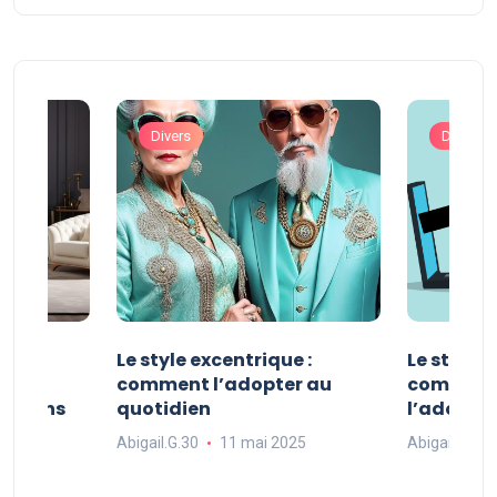
Divers
Divers
ve :
Le style excentrique :
Le style s
e
comment l’adopter au
comment l
ue dans
quotidien
l’adopter
Abigail.G.30
11 mai 2025
Abigail.G.30
25