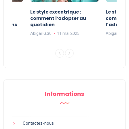
ve :
Le style excentrique :
Le style s
e
comment l’adopter au
comment l
ue dans
quotidien
l’adopter
Abigail.G.30
11 mai 2025
Abigail.G.30
25
Informations
Contactez-nous