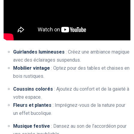
Guirlandes lumineuses
: Créez une ambiance magique
avec des éclairages suspendus.
Mobilier vintage
: Optez pour des tables et chaises en
bois rustiques.
Coussins colorés
: Ajoutez du confort et de la gaieté à
votre espace.
Fleurs et plantes
: Imprégnez-vous de la nature pour
un effet bucolique.
Musique festive
: Dansez au son de l’accordéon pour