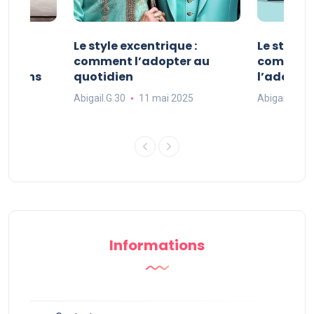
ve :
Le style excentrique :
Le style s
e
comment l’adopter au
comment l
ue dans
quotidien
l’adopter
Abigail.G.30
11 mai 2025
Abigail.G.30
25
Informations