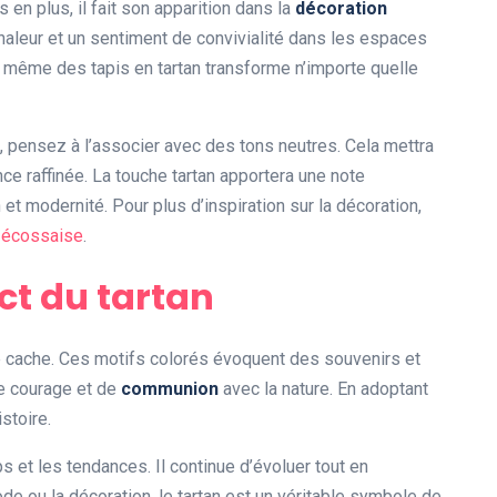
s en plus, il fait son apparition dans la
décoration
chaleur et un sentiment de convivialité dans les espaces
u même des tapis en tartan transforme n’importe quelle
, pensez à l’associer avec des tons neutres. Cela mettra
ce raffinée. La touche tartan apportera une note
 et modernité. Pour plus d’inspiration sur la décoration,
n écossaise
.
t du tartan
se cache. Ces motifs colorés évoquent des souvenirs et
de courage et de
communion
avec la nature. En adoptant
stoire.
s et les tendances. Il continue d’évoluer tout en
e ou la décoration, le tartan est un véritable symbole de