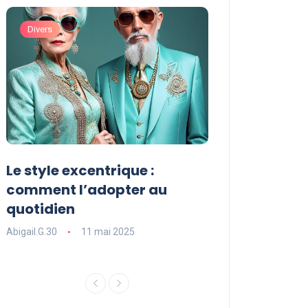
Divers
Divers
Le style excentrique :
Le style signat
comment l’adopter au
comment le dé
quotidien
l’adopter dans
Abigail.G.30
11 mai 2025
Abigail.G.30
11 ma