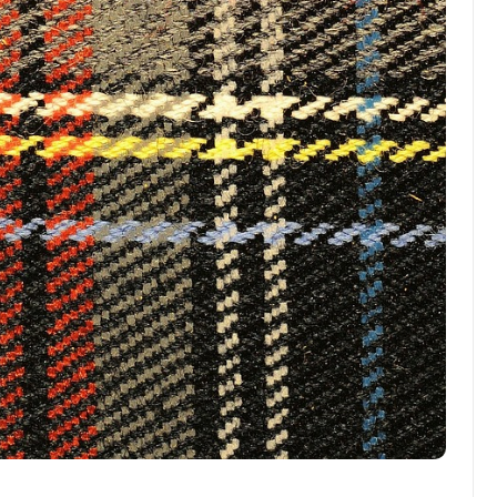
Divers
L’ambiance exclusive :
comment créer une
atmosphère unique dans
votre espace
Abigail.G.30
10 mai 2025