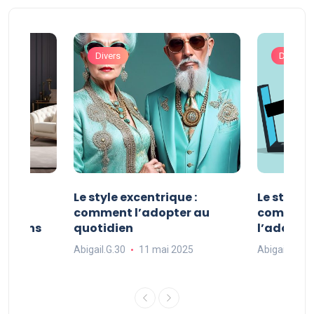
Divers
Divers
ve :
Le style excentrique :
Le style s
e
comment l’adopter au
comment l
ue dans
quotidien
l’adopter
Abigail.G.30
11 mai 2025
Abigail.G.30
25