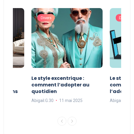
Divers
Divers
ve :
Le style excentrique :
Le style s
e
comment l’adopter au
comment l
ue dans
quotidien
l’adopter
Abigail.G.30
11 mai 2025
Abigail.G.30
25