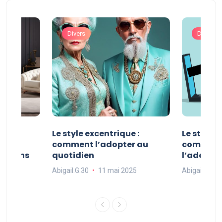
Divers
Divers
ve :
Le style excentrique :
Le style s
e
comment l’adopter au
comment l
ue dans
quotidien
l’adopter
Abigail.G.30
11 mai 2025
Abigail.G.30
25