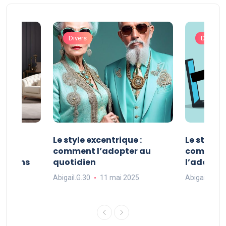
Divers
Divers
ve :
Le style excentrique :
Le style s
e
comment l’adopter au
comment l
ue dans
quotidien
l’adopter
Abigail.G.30
11 mai 2025
Abigail.G.30
25