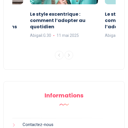
ve :
Le style excentrique :
Le style s
e
comment l’adopter au
comment l
ue dans
quotidien
l’adopter
Abigail.G.30
11 mai 2025
Abigail.G.30
25
Informations
Contactez-nous