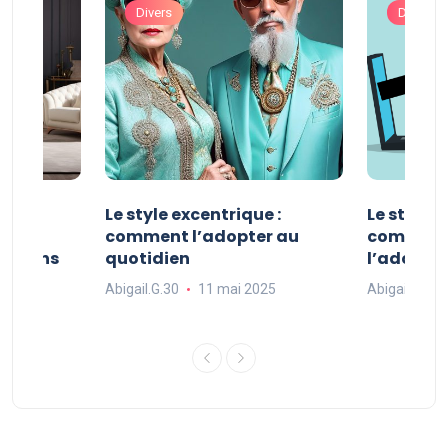
Divers
Divers
ve :
Le style excentrique :
Le style s
e
comment l’adopter au
comment l
ue dans
quotidien
l’adopter
Abigail.G.30
11 mai 2025
Abigail.G.30
25