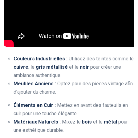
Couleurs Industrielles :
Utilisez des teintes comme le
cuivre
, le
gris métallisé
et le
noir
pour créer une
ambiance authentique.
Meubles Anciens :
Optez pour des pièces vintage afin
d’ajouter du charme.
Éléments en Cuir :
Mettez en avant des fauteuils en
cuir pour une touche élégante.
Matériaux Naturels :
Mixez le
bois
et le
métal
pour
une esthétique durable.