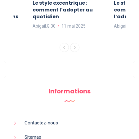
ve :
Le style excentrique :
Le style s
e
comment l’adopter au
comment l
ue dans
quotidien
l’adopter
Abigail.G.30
11 mai 2025
Abigail.G.30
25
Informations
Contactez-nous
Sitemap