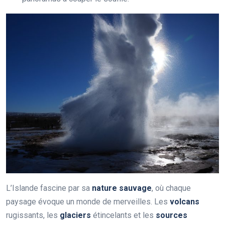
L’Islande fascine par sa
nature sauvage
, où chaque
paysage évoque un monde de merveilles. Les
volcans
rugissants, les
glaciers
étincelants et les
sources