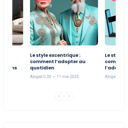
ve :
Le style excentrique :
Le style s
e
comment l’adopter au
comment l
ue dans
quotidien
l’adopter
Abigail.G.30
11 mai 2025
Abigail.G.30
25