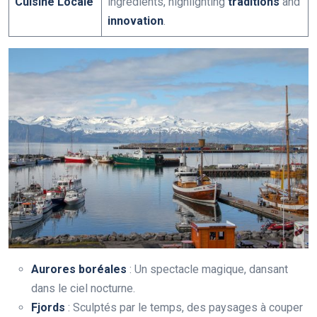
Cuisine Locale
ingredients, highlighting
traditions
and
innovation
.
Aurores boréales
: Un spectacle magique, dansant
dans le ciel nocturne.
Fjords
: Sculptés par le temps, des paysages à couper