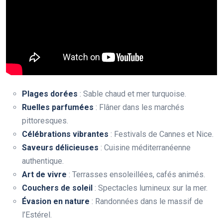
Plages dorées
: Sable chaud et mer turquoise.
Ruelles parfumées
: Flâner dans les marchés
pittoresques.
Célébrations vibrantes
: Festivals de Cannes et Nice.
Saveurs délicieuses
: Cuisine méditerranéenne
authentique.
Art de vivre
: Terrasses ensoleillées, cafés animés.
Couchers de soleil
: Spectacles lumineux sur la mer.
Évasion en nature
: Randonnées dans le massif de
l’Estérel.