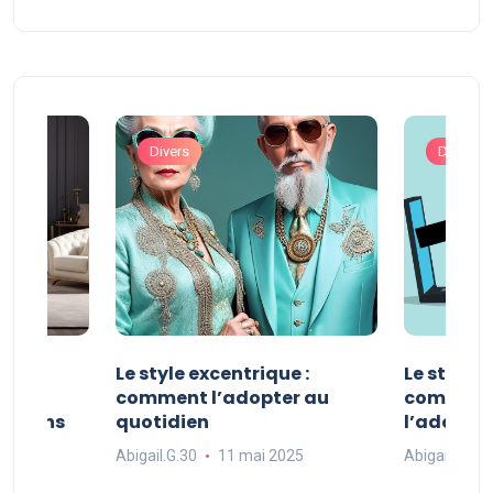
Divers
Divers
ve :
Le style excentrique :
Le style s
e
comment l’adopter au
comment l
ue dans
quotidien
l’adopter
Abigail.G.30
11 mai 2025
Abigail.G.30
25