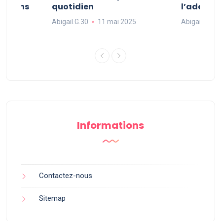
ue dans
quotidien
l’adopter
Abigail.G.30
11 mai 2025
Abigail.G.30
25
Informations
Contactez-nous
Sitemap