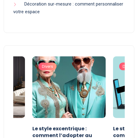
Décoration sur-mesure : comment personnaliser
votre espace
Divers
Divers
ve :
Le style excentrique :
Le style s
e
comment l’adopter au
comment l