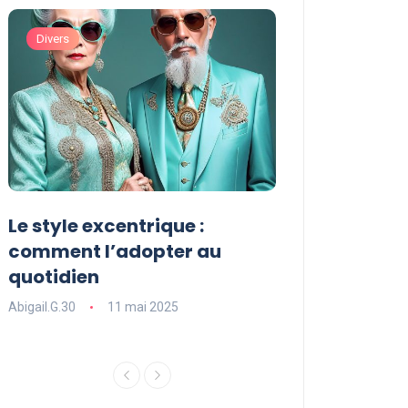
Divers
Divers
Le style excentrique :
Le style signat
comment l’adopter au
comment le dé
quotidien
l’adopter dans
Abigail.G.30
11 mai 2025
Abigail.G.30
11 ma