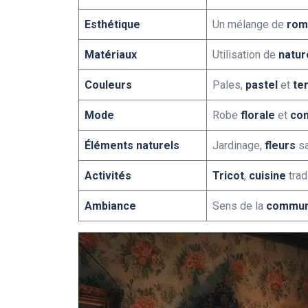
Esthétique
Un mélange de
rom
Matériaux
Utilisation de
natur
Couleurs
Pales,
pastel
et
te
Mode
Robe
florale
et
con
Éléments naturels
Jardinage,
fleurs
sa
Activités
Tricot
,
cuisine
trad
Ambiance
Sens de la
commun