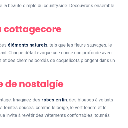
ière la beauté simple du countryside. Découvrons ensemble
Divers
u cottagecore
 des
éléments naturels
, tels que les fleurs sauvages, le
chant. Chaque détail évoque une connexion profonde avec
rais et des chemins bordés de coquelicots plongent dans un
L’ambiance exclusive :
comment créer une
 de nostalgie
atmosphère unique dans
votre espace
vintage. Imaginez des
robes en lin
, des blouses à volants
Abigail.G.30
10 mai 2025
es teintes douces, comme le beige, le vert tendre et le
que invite à revêtir des vêtements confortables, tournés