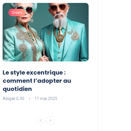
Divers
Divers
Le style excentrique :
Le style signat
comment l’adopter au
comment le dé
quotidien
l’adopter dans
Abigail.G.30
11 mai 2025
Abigail.G.30
11 ma