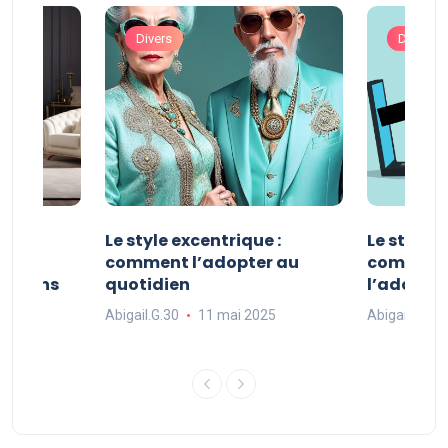
Divers
Divers
ve :
Le style excentrique :
Le style s
e
comment l’adopter au
comment l
ue dans
quotidien
l’adopter
Abigail.G.30
11 mai 2025
Abigail.G.30
25