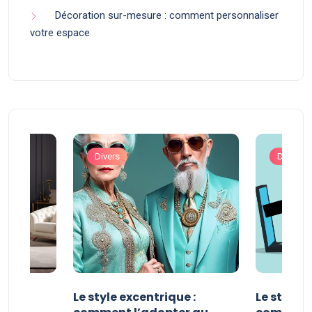
Décoration sur-mesure : comment personnaliser
votre espace
Divers
Divers
ve :
Le style excentrique :
Le style s