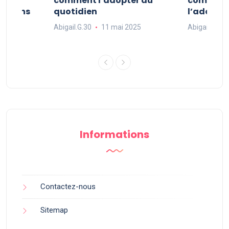
e
comment l’adopter au
comment l
ue dans
quotidien
l’adopter
Abigail.G.30
11 mai 2025
Abigail.G.30
25
Informations
Contactez-nous
Sitemap