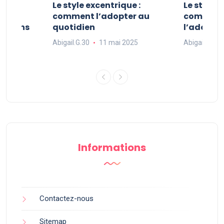
ve :
Le style excentrique :
Le style s
e
comment l’adopter au
comment l
ue dans
quotidien
l’adopter
Abigail.G.30
11 mai 2025
Abigail.G.30
25
Informations
Contactez-nous
Sitemap