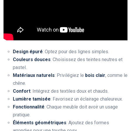
Design épuré
: Optez pour des lignes simples.
Couleurs douces
: Choisissez des teintes neutres et
pastel.
Matériaux naturels
: Privilégiez le
bois clair
, comme le
chêne.
Confort
: Intégrez des textiles doux et chauds.
Lumière tamisée
: Favorisez un éclairage chaleureux.
Fonctionnalité
: Chaque meuble doit avoir un usage
pratique.
Éléments géométriques
: Ajoutez des formes
arrondies pour une touche cosy.