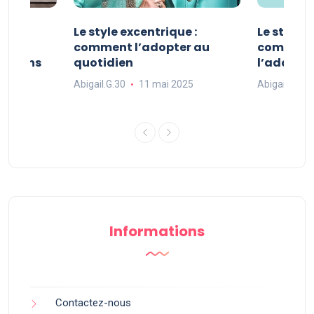
ve :
Le style excentrique :
Le style s
e
comment l’adopter au
comment l
ue dans
quotidien
l’adopter
Abigail.G.30
11 mai 2025
Abigail.G.30
25
Informations
Contactez-nous