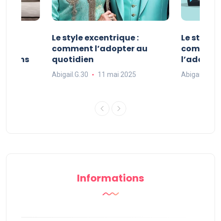
ve :
Le style excentrique :
Le style s
e
comment l’adopter au
comment l
ue dans
quotidien
l’adopter
Abigail.G.30
11 mai 2025
Abigail.G.30
25
Informations