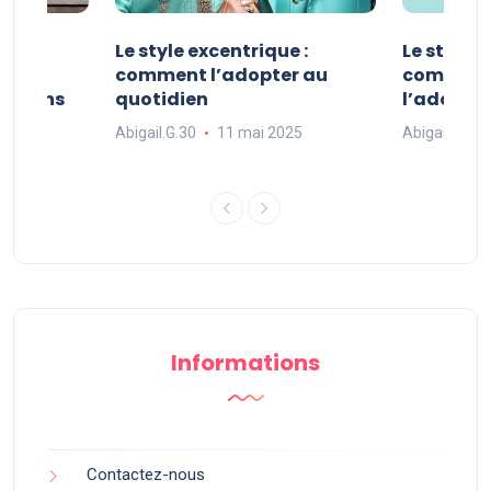
ve :
Le style excentrique :
Le style s
e
comment l’adopter au
comment l
ue dans
quotidien
l’adopter
Abigail.G.30
11 mai 2025
Abigail.G.30
25
Informations
Contactez-nous