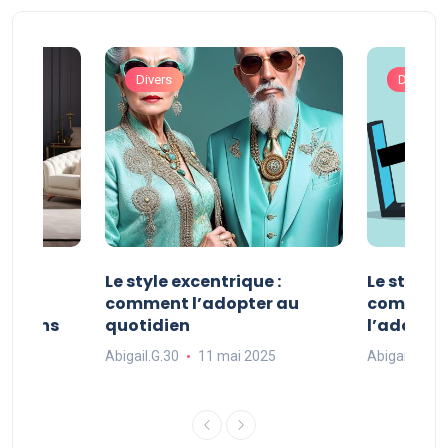
Divers
Divers
ve :
Le style excentrique :
Le style s
e
comment l’adopter au
comment l
ue dans
quotidien
l’adopter
Abigail.G.30
11 mai 2025
Abigail.G.30
25