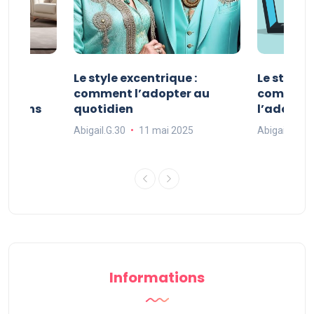
ve :
Le style excentrique :
Le style s
e
comment l’adopter au
comment l
ue dans
quotidien
l’adopter
Abigail.G.30
11 mai 2025
Abigail.G.30
25
Informations