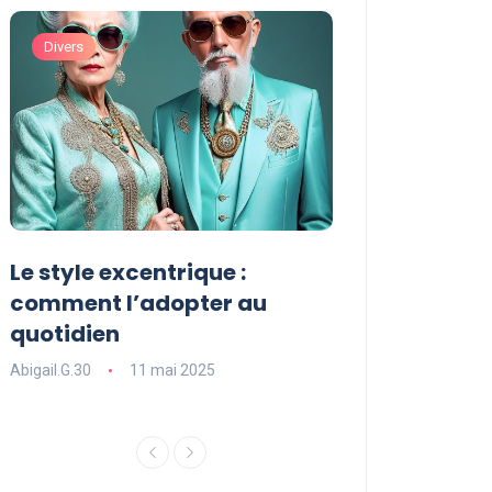
Divers
Divers
Le style excentrique :
Le style signat
comment l’adopter au
comment le dé
quotidien
l’adopter dans
Abigail.G.30
11 mai 2025
Abigail.G.30
11 ma