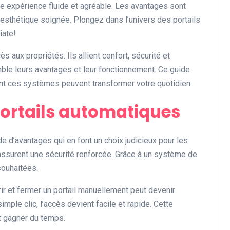
e expérience fluide et agréable. Les avantages sont
t esthétique soignée. Plongez dans l’univers des portails
Divers
iate!
ès aux propriétés. Ils allient confort, sécurité et
ble leurs avantages et leur fonctionnement. Ce guide
dont ces systèmes peuvent transformer votre quotidien.
ortails automatiques
L’ambiance exclusive :
comment créer une
de d’avantages qui en font un choix judicieux pour les
atmosphère unique dans
ls assurent une sécurité renforcée. Grâce à un système de
 souhaitées.
votre espace
Abigail.G.30
10 mai 2025
vrir et fermer un portail manuellement peut devenir
mple clic, l’accès devient facile et rapide. Cette
t gagner du temps.