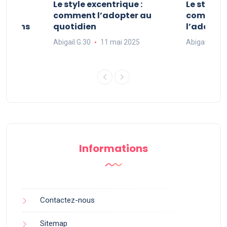
ve :
Le style excentrique :
Le style s
e
comment l’adopter au
comment l
ue dans
quotidien
l’adopter
Abigail.G.30
11 mai 2025
Abigail.G.30
25
Informations
Contactez-nous
Sitemap