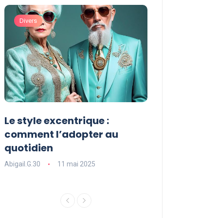
Divers
Divers
Le style excentrique :
Le style signat
comment l’adopter au
comment le dé
quotidien
l’adopter dans
Abigail.G.30
11 mai 2025
Abigail.G.30
11 ma