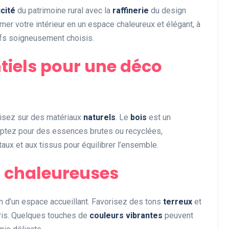
cité
du patrimoine rural avec la
raffinerie
du design
Divers
er votre intérieur en un espace chaleureux et élégant, à
ifs soigneusement choisis.
tiels pour une déco
isez sur des matériaux
naturels
. Le
bois
est un
L’ambiance exclusive :
 Optez pour des essences brutes ou recyclées,
comment créer une
taux et aux tissus pour équilibrer l’ensemble.
atmosphère unique dans
s chaleureuses
votre espace
Abigail.G.30
10 mai 2025
ion d’un espace accueillant. Favorisez des tons
terreux
et
ris. Quelques touches de
couleurs vibrantes
peuvent