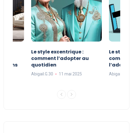
ve :
Le style excentrique :
Le style s
e
comment l’adopter au
comment l
ue dans
quotidien
l’adopter
Abigail.G.30
11 mai 2025
Abigail.G.30
25