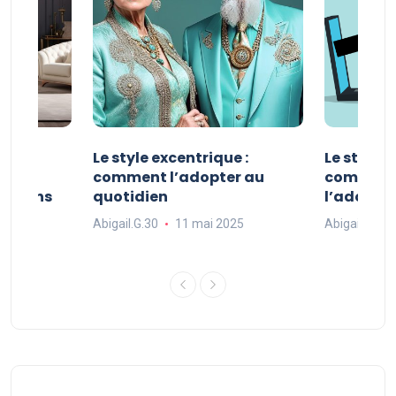
ve :
Le style excentrique :
Le style s
e
comment l’adopter au
comment l
ue dans
quotidien
l’adopter
Abigail.G.30
11 mai 2025
Abigail.G.30
25