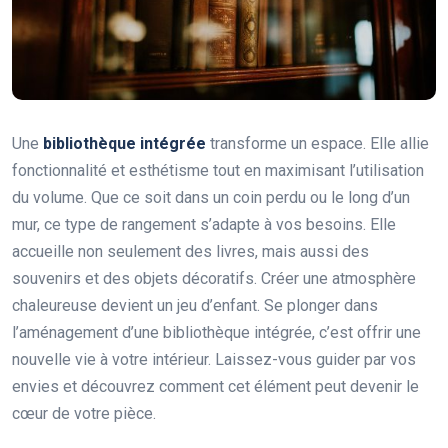
Une
bibliothèque intégrée
transforme un espace. Elle allie
fonctionnalité et esthétisme tout en maximisant l’utilisation
du volume. Que ce soit dans un coin perdu ou le long d’un
mur, ce type de rangement s’adapte à vos besoins. Elle
accueille non seulement des livres, mais aussi des
souvenirs et des objets décoratifs. Créer une atmosphère
chaleureuse devient un jeu d’enfant. Se plonger dans
l’aménagement d’une bibliothèque intégrée, c’est offrir une
nouvelle vie à votre intérieur. Laissez-vous guider par vos
envies et découvrez comment cet élément peut devenir le
cœur de votre pièce.