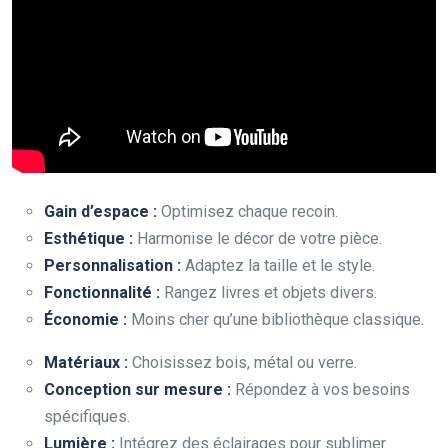
Gain d’espace :
Optimisez chaque recoin.
Esthétique :
Harmonise le décor de votre pièce.
Personnalisation :
Adaptez la taille et le style.
Fonctionnalité :
Rangez livres et objets divers.
Économie :
Moins cher qu’une bibliothèque classique.
Matériaux :
Choisissez bois, métal ou verre.
Conception sur mesure :
Répondez à vos besoins
spécifiques.
Lumière :
Intégrez des éclairages pour sublimer.