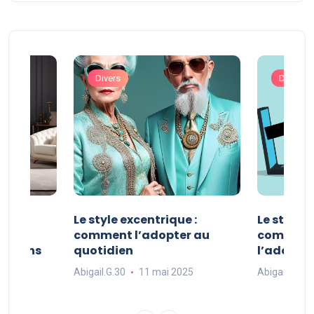
Divers
Divers
ve :
Le style excentrique :
Le style s
e
comment l’adopter au
comment l
ue dans
quotidien
l’adopter
Abigail.G.30
11 mai 2025
Abigail.G.30
25