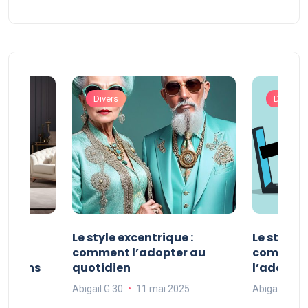
Divers
Divers
ve :
Le style excentrique :
Le style s
e
comment l’adopter au
comment l
ue dans
quotidien
l’adopter
Abigail.G.30
11 mai 2025
Abigail.G.30
25