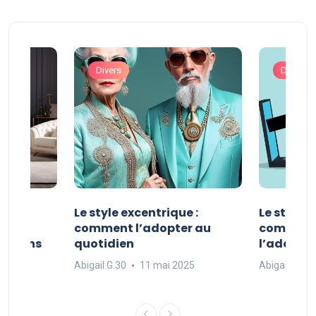
Divers
Divers
ve :
Le style excentrique :
Le style s
e
comment l’adopter au
comment l
ue dans
quotidien
l’adopter
Abigail.G.30
11 mai 2025
Abigail.G.30
25