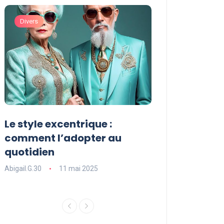
Divers
Divers
Le style excentrique :
Le style signat
comment l’adopter au
comment le dé
quotidien
l’adopter dans
Abigail.G.30
11 mai 2025
Abigail.G.30
11 ma