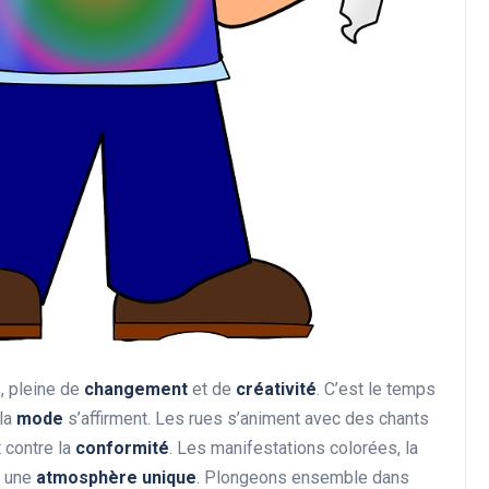
Divers
L’ambiance exclusive :
comment créer une
atmosphère unique dans
votre espace
e
, pleine de
changement
et de
créativité
. C’est le temps
Abigail.G.30
10 mai 2025
la
mode
s’affirment. Les rues s’animent avec des chants
t contre la
conformité
. Les manifestations colorées, la
e une
atmosphère unique
. Plongeons ensemble dans