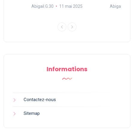
Abigail.G.30
11 mai 2025
Abigail.G.30
25
Informations
Contactez-nous
Sitemap