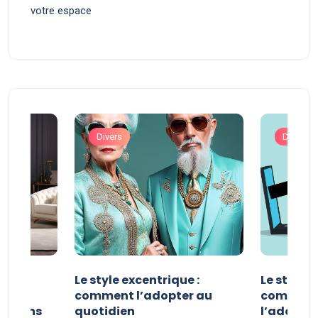
votre espace
Divers
Divers
ve :
Le style excentrique :
Le style s
e
comment l’adopter au
comment l
ue dans
quotidien
l’adopter