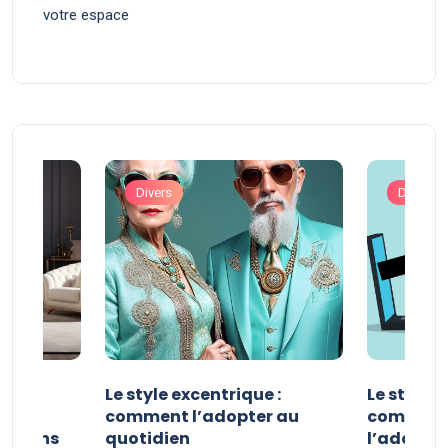
votre espace
Divers
Divers
ve :
Le style excentrique :
Le style s
e
comment l’adopter au
comment l
ue dans
quotidien
l’adopter