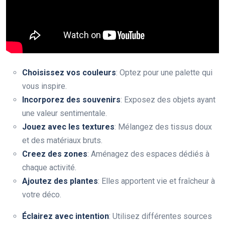
Choisissez vos couleurs
: Optez pour une palette qui
vous inspire.
Incorporez des souvenirs
: Exposez des objets ayant
une valeur sentimentale.
Jouez avec les textures
: Mélangez des tissus doux
et des matériaux bruts.
Creez des zones
: Aménagez des espaces dédiés à
chaque activité.
Ajoutez des plantes
: Elles apportent vie et fraîcheur à
votre déco.
Éclairez avec intention
: Utilisez différentes sources