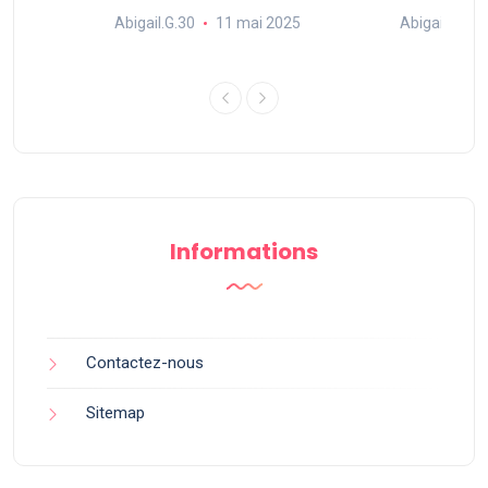
Abigail.G.30
11 mai 2025
Abigail.G.30
25
Informations
Contactez-nous
Sitemap