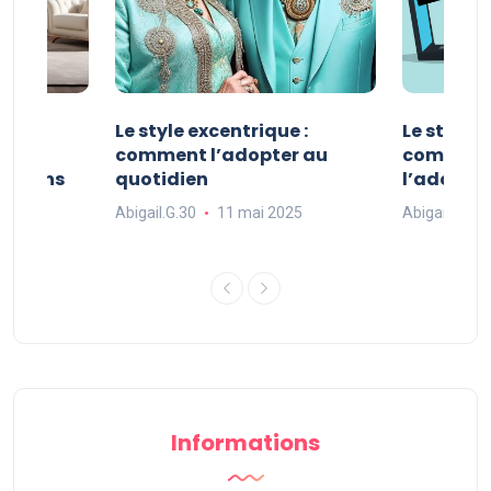
ve :
Le style excentrique :
Le style s
e
comment l’adopter au
comment l
ue dans
quotidien
l’adopter
Abigail.G.30
11 mai 2025
Abigail.G.30
25
Informations