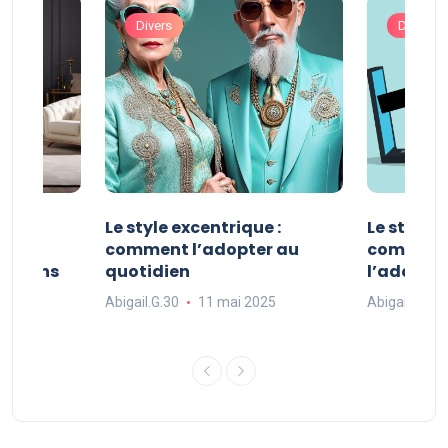
Divers
Divers
ve :
Le style excentrique :
Le style s
e
comment l’adopter au
comment l
ue dans
quotidien
l’adopter
Abigail.G.30
11 mai 2025
Abigail.G.30
25