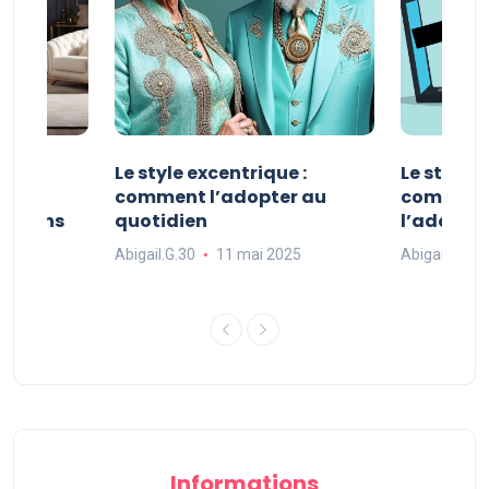
ve :
Le style excentrique :
Le style s
e
comment l’adopter au
comment l
ue dans
quotidien
l’adopter
Abigail.G.30
11 mai 2025
Abigail.G.30
25
Informations