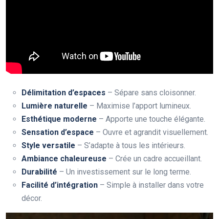
Délimitation d’espaces
– Sépare sans cloisonner.
Lumière naturelle
– Maximise l’apport lumineux.
Esthétique moderne
– Apporte une touche élégante.
Sensation d’espace
– Ouvre et agrandit visuellement.
Style versatile
– S’adapte à tous les intérieurs.
Ambiance chaleureuse
– Crée un cadre accueillant.
Durabilité
– Un investissement sur le long terme.
Facilité d’intégration
– Simple à installer dans votre
décor.