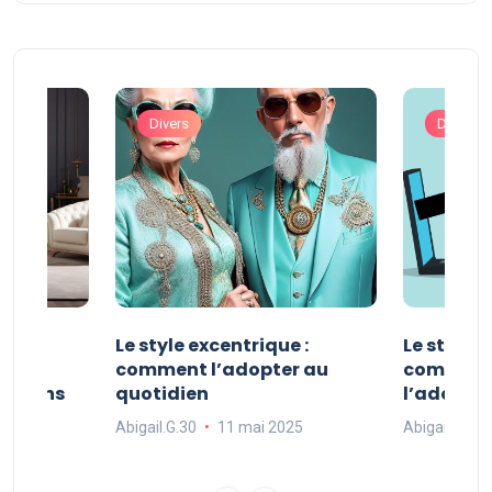
Divers
Divers
ve :
Le style excentrique :
Le style s
e
comment l’adopter au
comment l
ue dans
quotidien
l’adopter
Abigail.G.30
11 mai 2025
Abigail.G.30
25